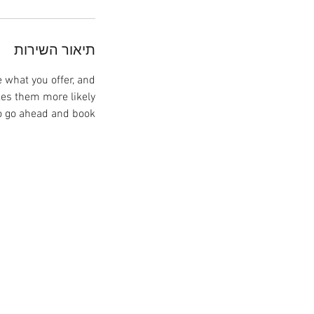
תיאור השירות
e what you offer, and
kes them more likely
o go ahead and book.