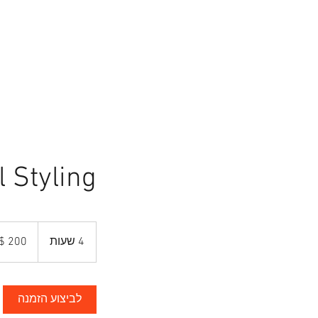
ראשי
הפקות אופנה
סטייל
l Styling
200
דולר
4 שעות
4
אמריקאי
ש
ע
ו
לביצוע הזמנה
ת